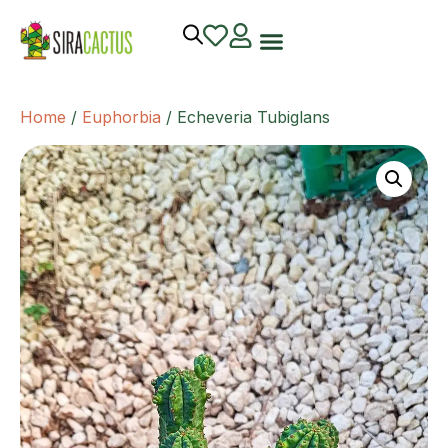
Home
/
Euphorbia
/ Echeveria Tubiglans