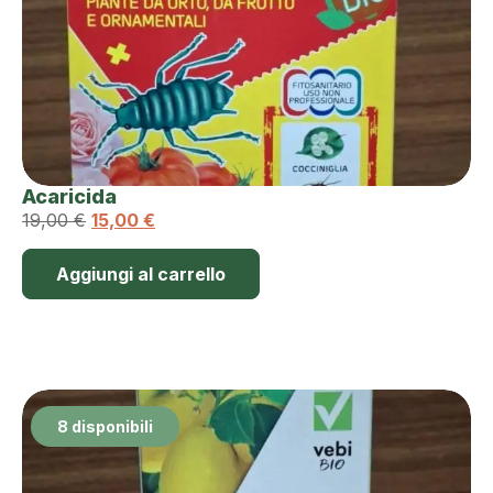
Acaricida
19,00
€
15,00
€
Aggiungi al carrello
8 disponibili