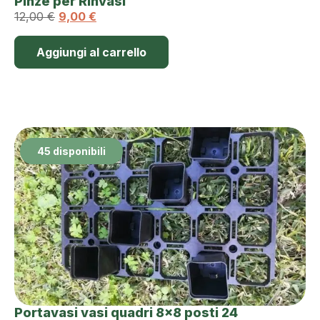
Pinze per Rinvasi
12,00
€
9,00
€
Aggiungi al carrello
45 disponibili
Portavasi vasi quadri 8×8 posti 24