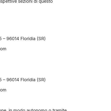
rispettive sezioni di questo
 – 96014 Floridia (SR)
.com
 – 96014 Floridia (SR)
.com
zione, in modo autonomo o tramite