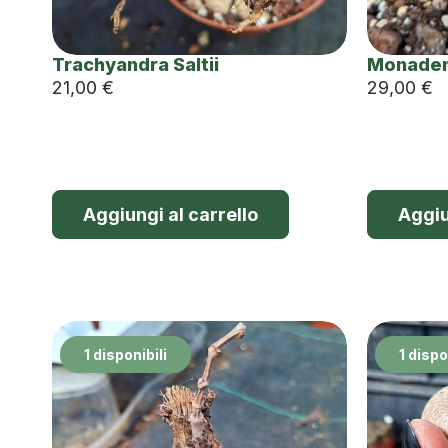
Trachyandra Saltii
Monaden
21,00
€
29,00
€
Aggiungi al carrello
Aggiu
1 disponibili
1 dispo