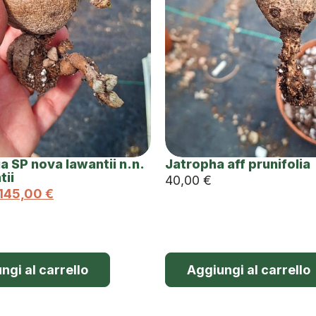
a SP nova lawantii n.n.
Jatropha aff prunifolia
tii
40,00
€
145,00
€
ngi al carrello
Aggiungi al carrello