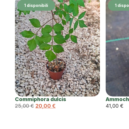
1 disponibili
1 dispo
Commiphora dulcis
Ammocha
25,00
€
20,00
€
41,00
€