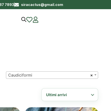
687 7893
siracactus@gmail.com
Caudiciformi
×