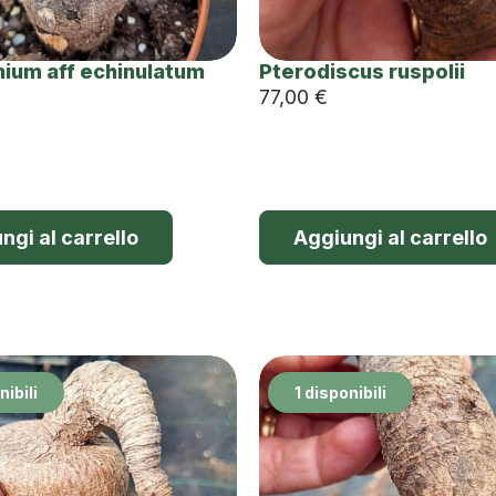
ium aff echinulatum
Pterodiscus ruspolii
77,00
€
ngi al carrello
Aggiungi al carrello
nibili
1 disponibili