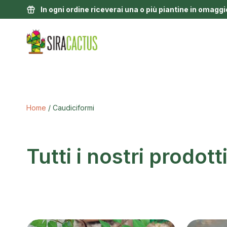
In ogni ordine riceverai una o più piantine in omaggi
Home
/ Caudiciformi
Tutti i nostri prodott