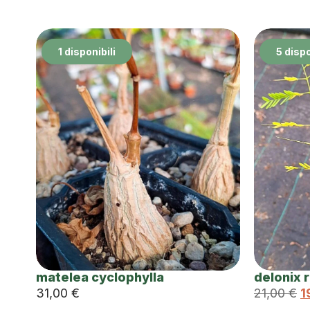
1 disponibili
5 dispo
matelea cyclophylla
delonix 
31,00
€
21,00
€
1