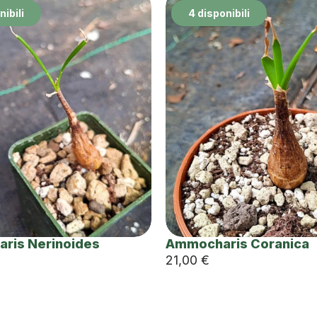
nibili
4 disponibili
ris Nerinoides
Ammocharis Coranica
21,00
€