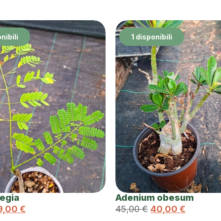
nibili
1 disponibili
regia
Adenium obesum
9,00
€
45,00
€
40,00
€