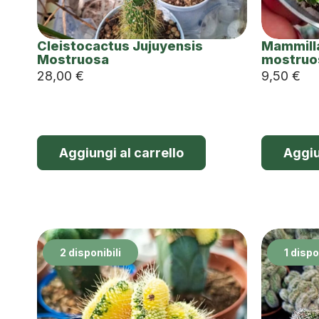
Cleistocactus Jujuyensis
Mammilla
Mostruosa
mostruo
28,00
€
9,50
€
Aggiungi al carrello
Aggiu
2 disponibili
1 dispo