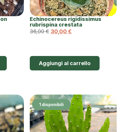
son
Echinocereus rigidissimus
rubrispina crestata
36,00
€
30,00
€
Aggiungi al carrello
1 disponibili