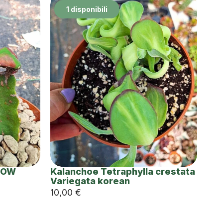
1 disponibili
NBOW
Kalanchoe Tetraphylla crestata
Variegata korean
10,00
€