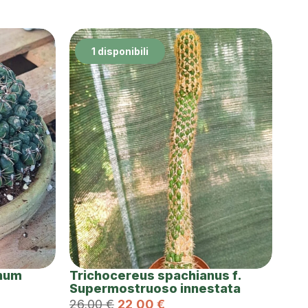
1 disponibili
num
Trichocereus spachianus f.
Supermostruoso innestata
26,00
€
22,00
€