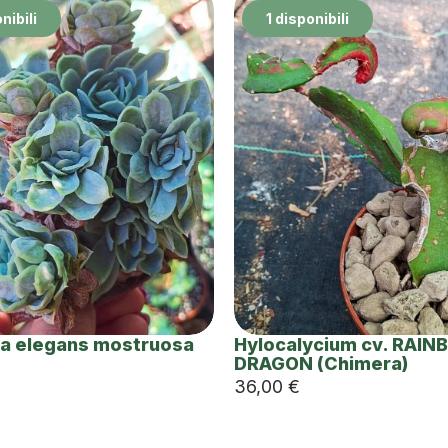
nibili
1 disponibili
ia elegans mostruosa
Hylocalycium cv. RAI
DRAGON (Chimera)
36,00
€