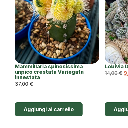
Mammillaria spinosissima
Lobivia 
unpico crestata Variegata
14,00
€
9
innestata
37,00
€
Aggiungi al carrello
Aggiu