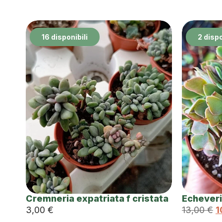
16 disponibili
2 dispo
Cremneria expatriata f cristata
Echeveri
3,00
€
13,00
€
1