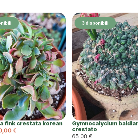
nibili
3 disponibili
a fink crestata korean
Gymnocalycium baldia
crestato
0,00
€
65,00
€