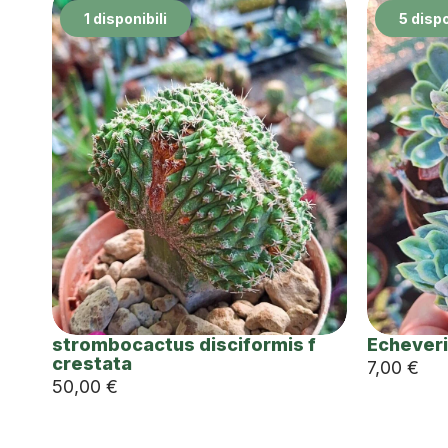
1 disponibili
5 dispo
strombocactus disciformis f
Echever
crestata
7,00
€
50,00
€