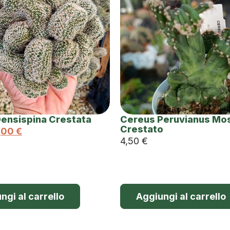
Densispina Crestata
Cereus Peruvianus Mo
Crestato
,00
€
4,50
€
ngi al carrello
Aggiungi al carrello