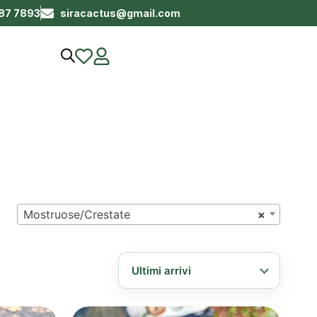
687 7893
siracactus@gmail.com
Mostruose/Crestate
×