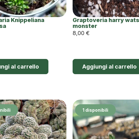
ria Knippeliana
Graptoveria harry wat
sa
monster
8,00
€
ngi al carrello
Aggiungi al carrello
nibili
1 disponibili