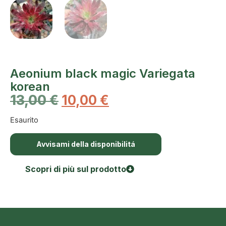
Aeonium black magic Variegata
korean
13,00
€
10,00
€
Esaurito
Avvisami della disponibilitá
Scopri di più sul prodotto