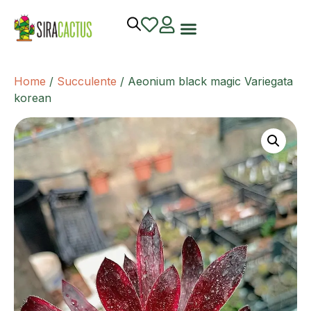
Home
/
Succulente
/ Aeonium black magic Variegata
korean