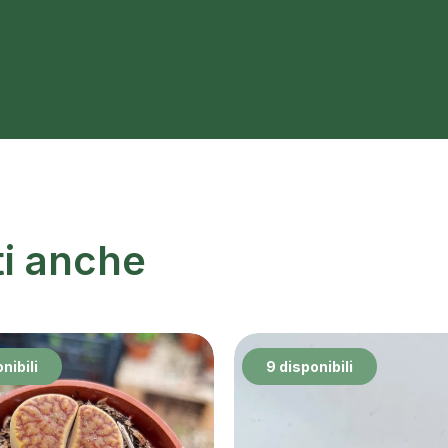
ti anche
nibili
9 disponibili