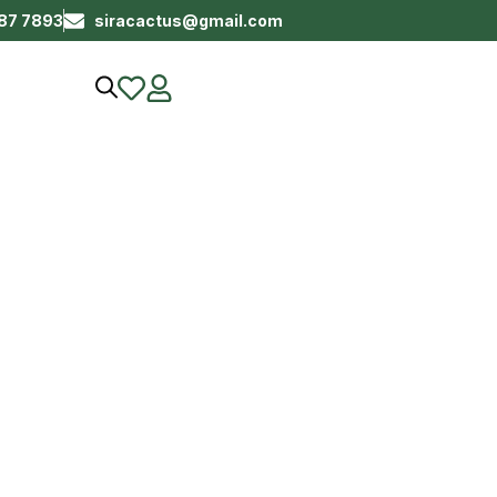
687 7893
siracactus@gmail.com