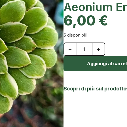
Aeonium Em
6,00
€
5 disponibili
−
+
Aggiungi al carrel
Scopri di più sul prodotto