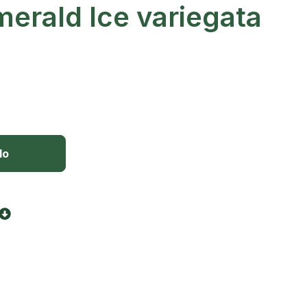
erald Ice variegata
lo