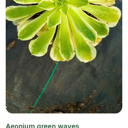
Aeonium green waves