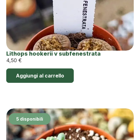
Lithops hookerii v subfenestrata
4,50
€
Aggiungi al carrello
5 disponibili