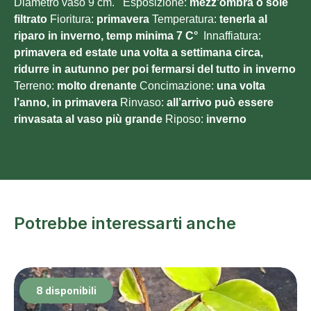
Diametro vaso 9 cm. Esposizione:
mezz’ombra o sole
filtrato
Fioritura:
primavera
Temperatura:
tenerla al
riparo in inverno, temp minima 7 C°
Innaffiatura:
primavera ed estate una volta a settimana circa,
ridurre in autunno per poi fermarsi del tutto in inverno
Terreno:
molto
drenante
Concimazione:
una volta
l’anno, in primavera
Rinvaso:
all’arrivo può essere
rinvasata al vaso più grande
Riposo:
inverno
Potrebbe interessarti anche
8 disponibili