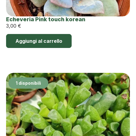
Echeveria Pink touch korean
3,00
€
Aggiungi al carrello
1 disponibili