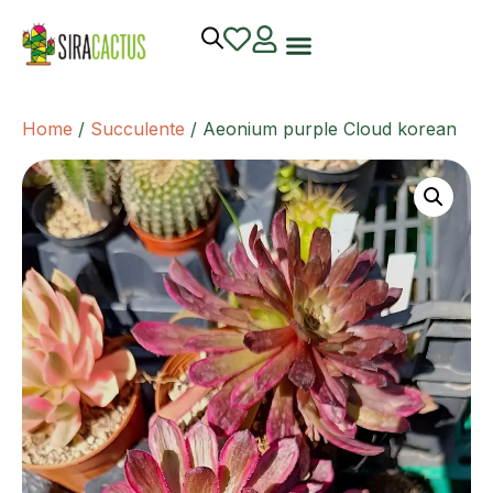
Home
/
Succulente
/ Aeonium purple Cloud korean