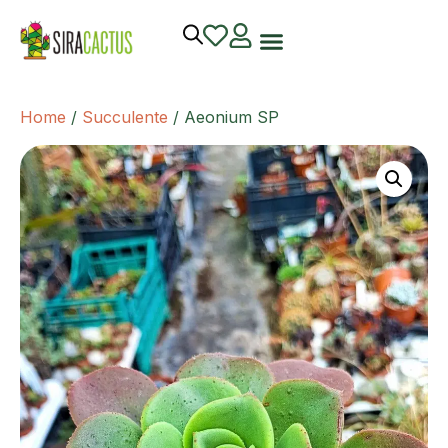
Home
/
Succulente
/ Aeonium SP