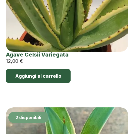
Agave Celsii Variegata
12,00
€
Aggiungi al carrello
2 disponibili