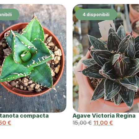
nibili
4 disponibili
itanota compacta
Agave Victoria Regina
,50
€
15,00
€
11,00
€