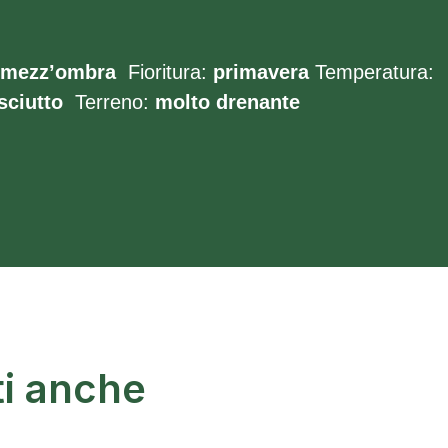
o mezz’ombra
Fioritura:
primavera
Temperatura:
asciutto
Terreno:
molto
drenante
ti anche