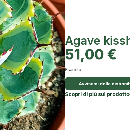
Agave kiss
51,00
€
Esaurito
Avvisami della disponibi
Scopri di più sul prodotto