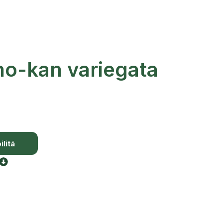
ho-kan variegata
litá