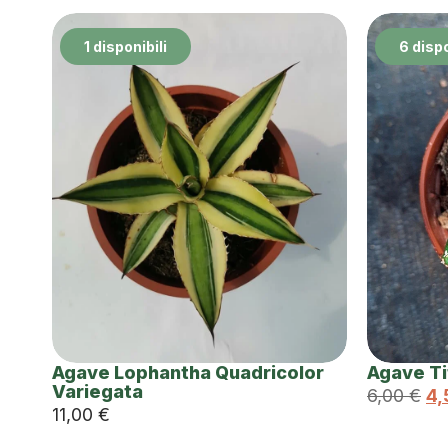
1 disponibili
6 dispo
Agave Lophantha Quadricolor
Agave T
Variegata
6,00
€
4
11,00
€