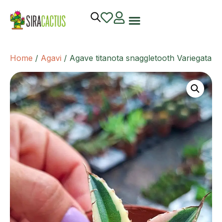
Home
/
Agavi
/ Agave titanota snaggletooth Variegata