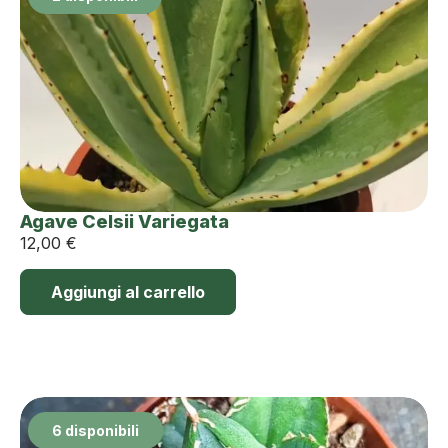
Agave Celsii Variegata
12,00
€
Aggiungi al carrello
6 disponibili