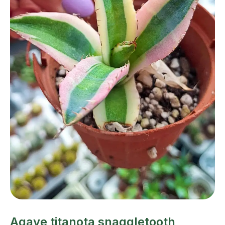
Agave titanota snaggletooth