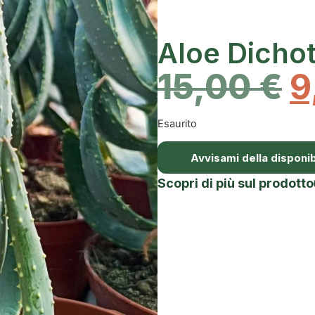
Aloe Dicho
15,00
€
9
Esaurito
Avvisami della disponibi
Scopri di più sul prodotto