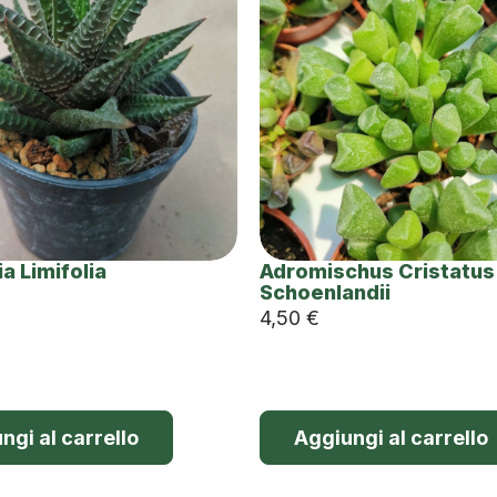
a Limifolia
Adromischus Cristatus
Schoenlandii
4,50
€
ngi al carrello
Aggiungi al carrello