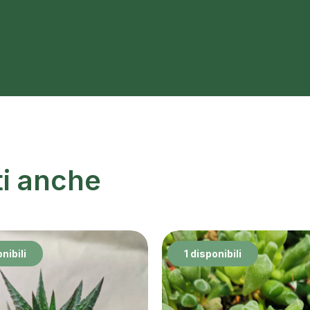
ti anche
nibili
1 disponibili