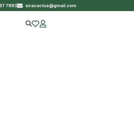
687 7893
siracactus@gmail.com