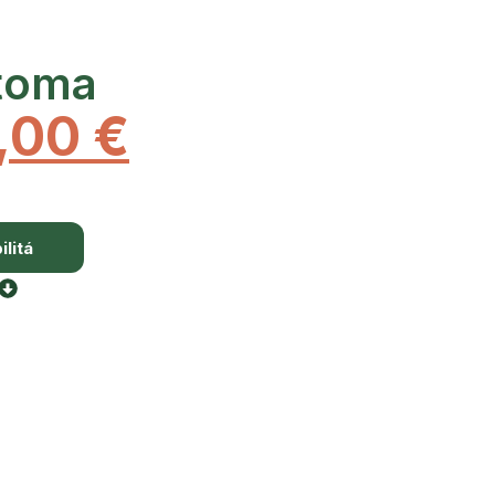
toma
,00
€
litá