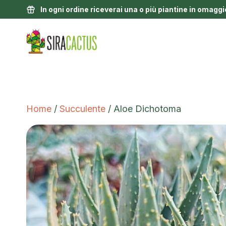
In ogni ordine riceverai una o più piantine in omaggi
Home
/
Succulente
/ Aloe Dichotoma