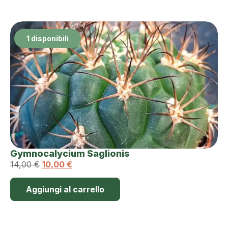
1 disponibili
Gymnocalycium Saglionis
14,00
€
10,00
€
Aggiungi al carrello