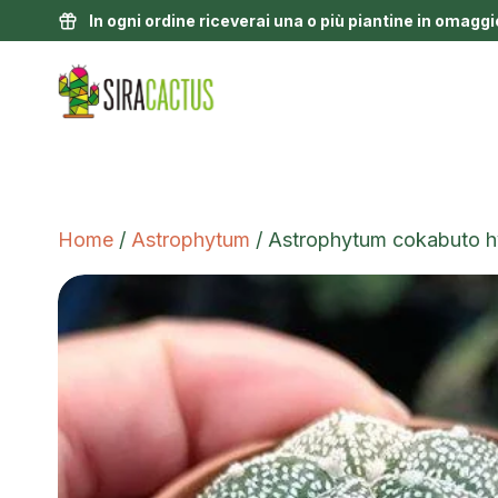
In ogni ordine riceverai una o più piantine in omaggi
Home
/
Astrophytum
/ Astrophytum cokabuto h