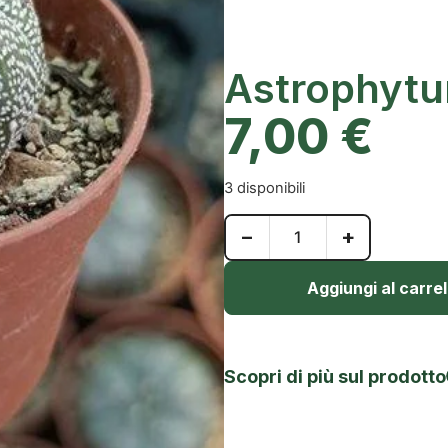
Astrophytu
7,00
€
3 disponibili
−
+
Aggiungi al carrel
Scopri di più sul prodotto