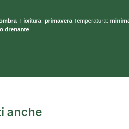
’ombra
Fioritura:
primavera
Temperatura:
minima
o
drenante
ti anche