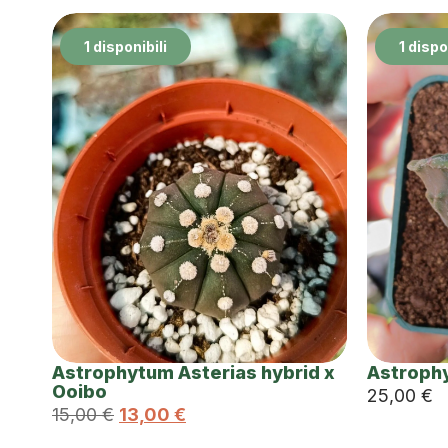
1 disponibili
1 dispo
Astrophytum Asterias hybrid x
Astroph
Ooibo
25,00
€
15,00
€
13,00
€