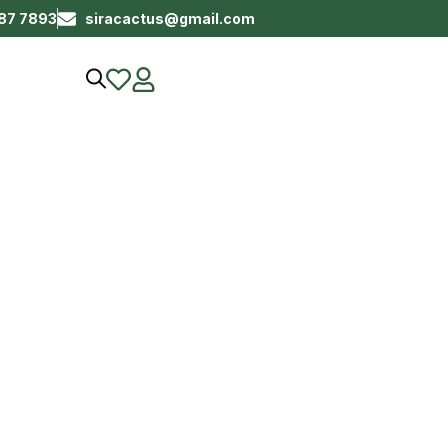
687 7893
siracactus@gmail.com