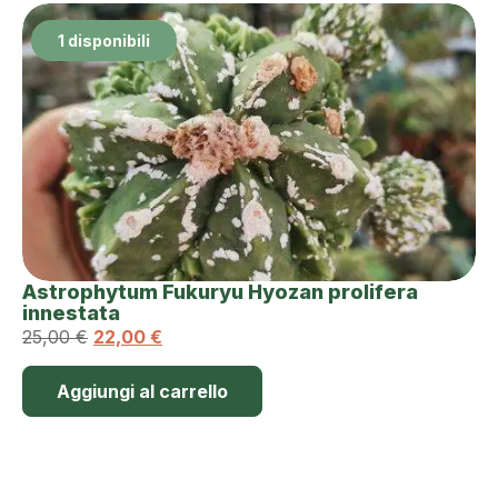
1 disponibili
Astrophytum Fukuryu Hyozan prolifera
innestata
25,00
€
22,00
€
Aggiungi al carrello