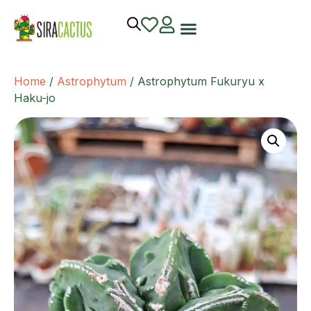
Home
/
Astrophytum
/ Astrophytum Fukuryu x
Haku-jo