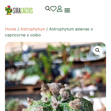
Home
/
Astrophytum
/ Astrophytum asterias x
capricorne x ooibo