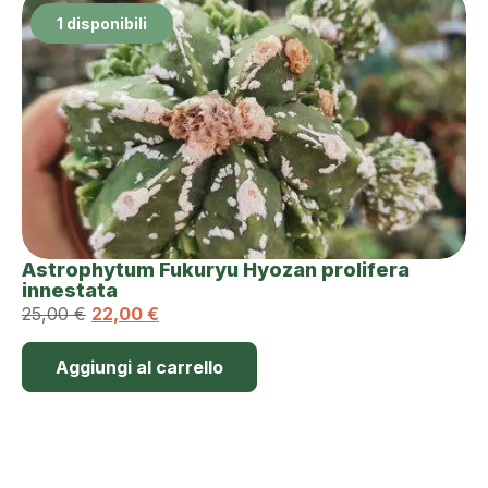
1 disponibili
Astrophytum Fukuryu Hyozan prolifera
innestata
25,00
€
22,00
€
Aggiungi al carrello