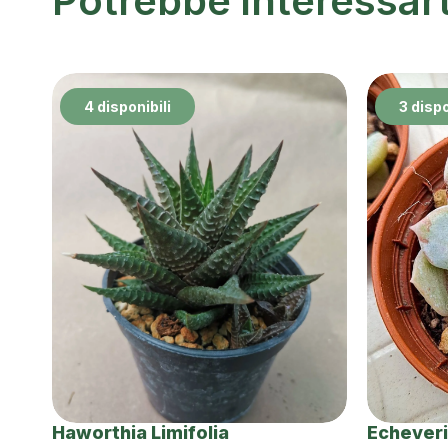
Potrebbe interessar
4 disponibili
3 dispo
Haworthia Limifolia
Echeveri