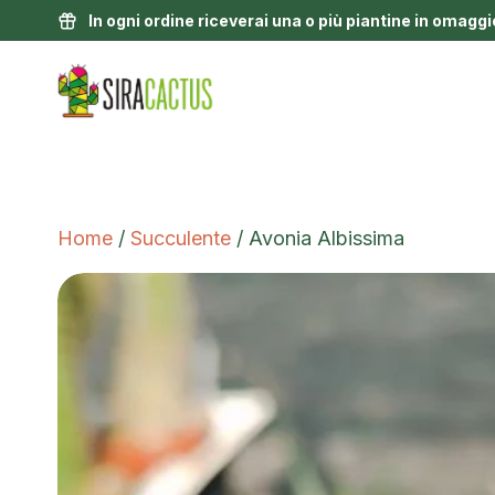
In ogni ordine riceverai una o più piantine in omaggi
Home
/
Succulente
/ Avonia Albissima