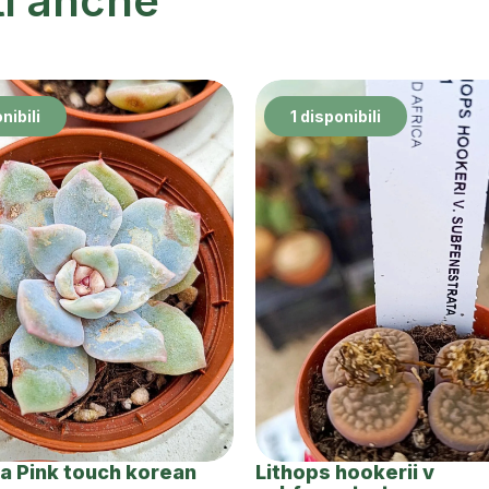
ti anche
nibili
1 disponibili
a Pink touch korean
Lithops hookerii v