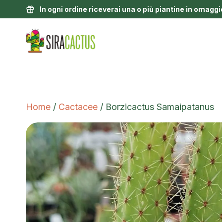
In ogni ordine riceverai una o più piantine in omaggi
Home
/
Cactacee
/ Borzicactus Samaipatanus