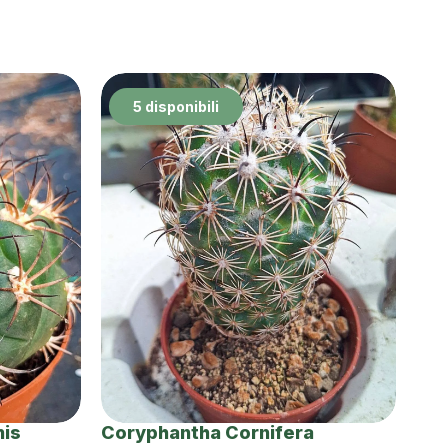
5 disponibili
nis
Coryphantha Cornifera