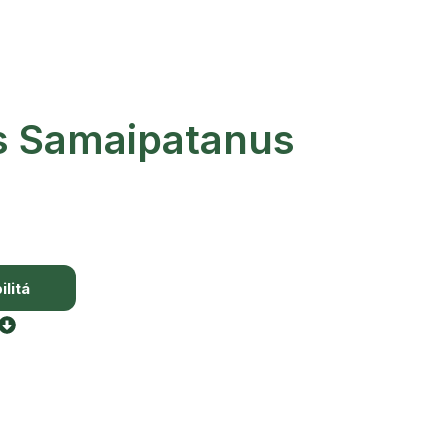
s Samaipatanus
litá