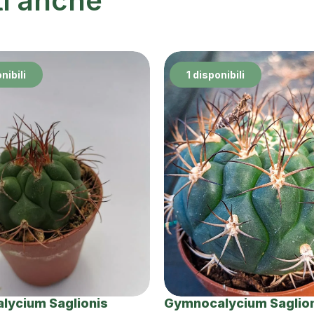
ti anche
nibili
1 disponibili
lycium Saglionis
Gymnocalycium Saglio