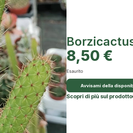
Borzicactu
8,50
€
Esaurito
Avvisami della disponibi
Scopri di più sul prodotto