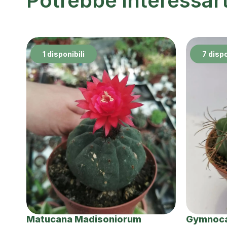
Potrebbe interessar
1 disponibili
7 dispo
Matucana Madisoniorum
Gymnoca