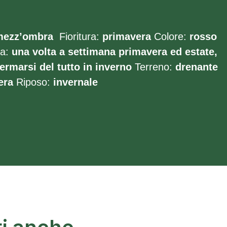
mezz’ombra
Fioritura:
primavera
Colore:
rosso
ra:
una volta a settimana primavera ed estate,
ermarsi del tutto in inverno
Terreno:
drenante
era
Riposo:
invernale