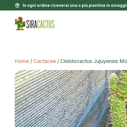
In ogni ordine riceverai una o più piantine in omaggi
Home
/
Cactacee
/ Cleistocactus Jujuyensis M