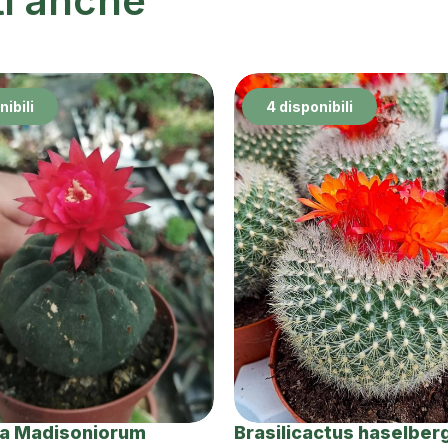
ti anche
nibili
4 disponibili
a Madisoniorum
Brasilicactus haselberg