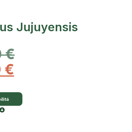
tus Jujuyensis
0
€
0
€
litá