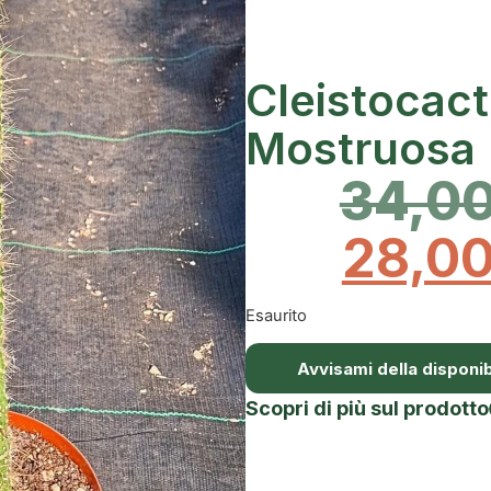
Cleistocac
Mostruosa
34,0
28,0
Esaurito
Avvisami della disponibi
Scopri di più sul prodotto