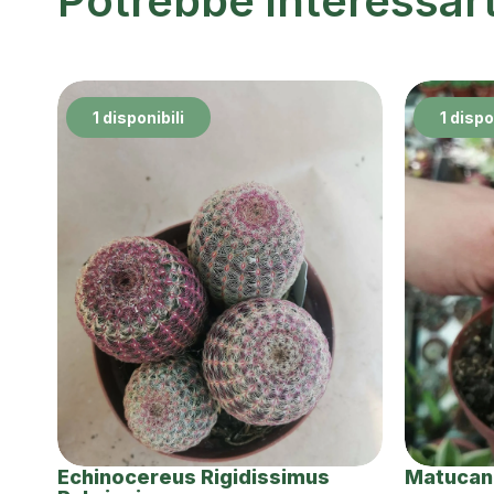
Potrebbe interessar
1 disponibili
1 dispo
Echinocereus Rigidissimus
Matucan