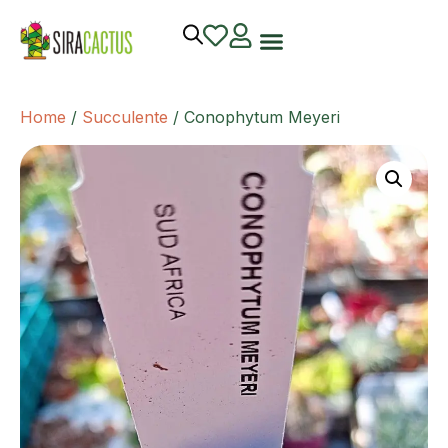
Home
/
Succulente
/ Conophytum Meyeri