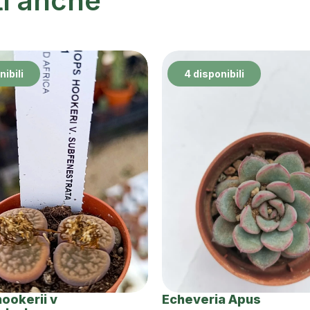
ti anche
nibili
4 disponibili
hookerii v
Echeveria Apus