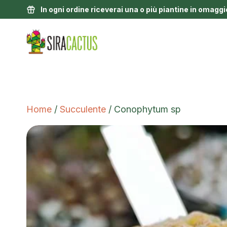
In ogni ordine riceverai una o più piantine in omaggi
Home
/
Succulente
/ Conophytum sp