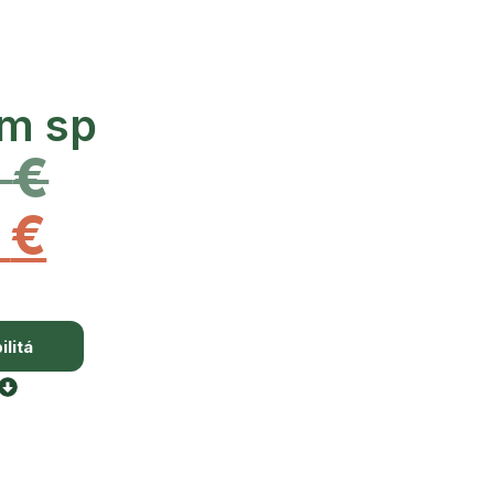
m sp
0
€
0
€
litá