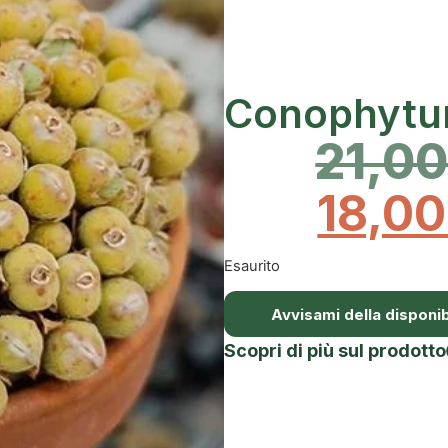
Conophytu
21,0
18,0
Esaurito
Avvisami della disponibi
Scopri di più sul prodotto