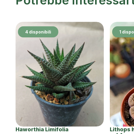
Potrebbe interessar
4 disponibili
1 dispo
Haworthia Limifolia
Lithops 