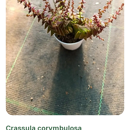
Crassula corymbulosa