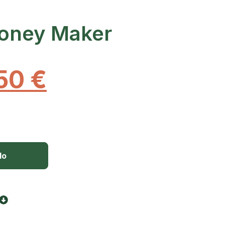
oney Maker
,50
€
lo