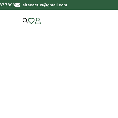
687 7893
siracactus@gmail.com