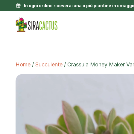
In ogni ordine riceverai una o più piantine in omaggi
Home
/
Succulente
/ Crassula Money Maker Var