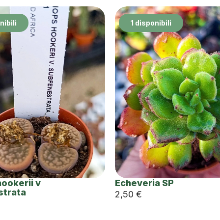
nibili
1 disponibili
hookerii v
Echeveria SP
strata
2,50
€