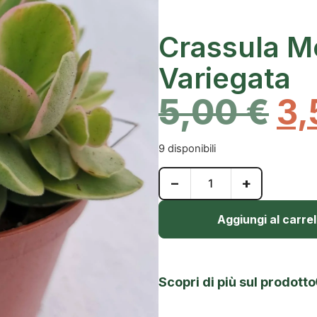
Crassula M
Variegata
5,00
€
3
9 disponibili
−
+
Aggiungi al carrel
Scopri di più sul prodotto