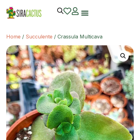
Home
/
Succulente
/ Crassula Multicava