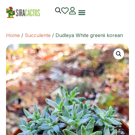
Home
/
Succulente
/ Dudleya White greenii korean