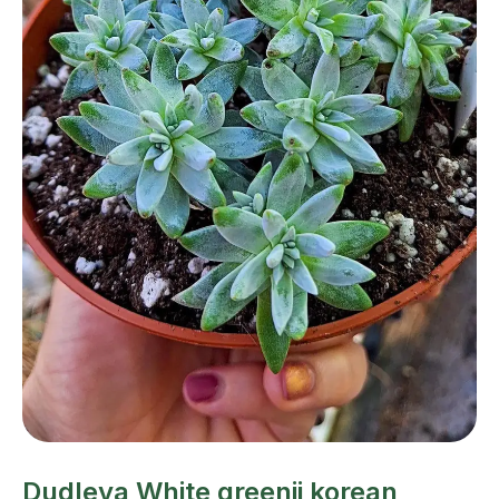
Dudleya White greenii korean