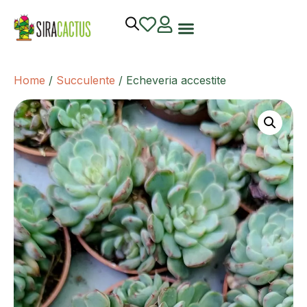
Home
/
Succulente
/ Echeveria accestite