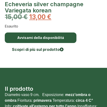
Echeveria silver champagne
Variegata korean
15,00
€
13,00
€
Esaurito
Avvisami della disponibilitá
Scopri di più sul prodotto
Il prodotto
Diametro vaso 9 cm. Esposizione:
mezz’ombra o
ombra
Fioritura:
primavera
Temperatura:
circa 4 C°
Info:
coltivate all’esterno per tutto l’anno
Innaffiatura: