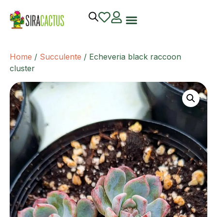
Home
/
Succulente
/ Echeveria black raccoon
cluster