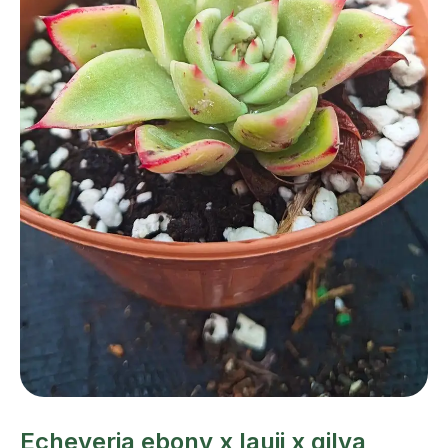
Echeveria ebony x lauii x gilva