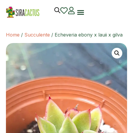
Home
/
Succulente
/ Echeveria ebony x lauii x gilva