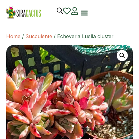
Home
/
Succulente
/ Echeveria Luella cluster