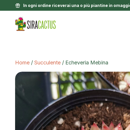
In ogni ordine riceverai una o più piantine in omaggi
Home
/
Succulente
/ Echeveria Mebina