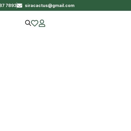
687 7893
siracactus@gmail.com