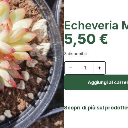
Echeveria 
5,50
€
3 disponibili
−
+
Aggiungi al carrel
Scopri di più sul prodotto