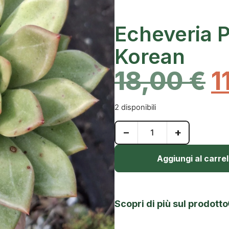
Echeveria 
Korean
18,00
€
1
2 disponibili
−
+
Aggiungi al carrel
Scopri di più sul prodotto