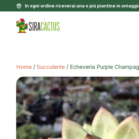
In ogni ordine riceverai una o più piantine in omaggi
Home
/
Succulente
/ Echeveria Purple Champa