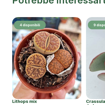
Potrebbe interessar
4 disponibili
9 dispo
Lithops mix
Crassula