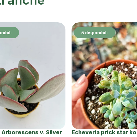
ti anche
nibili
5 disponibili
 Arborescens v. Silver
Echeveria prick star k