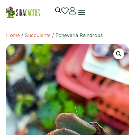
Home
/
Succulente
/ Echeveria Raindrops