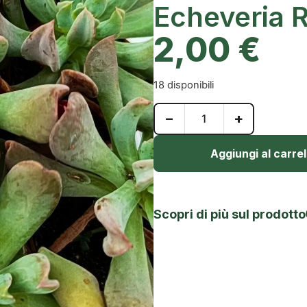
Echeveria 
2,00
€
18 disponibili
−
+
Aggiungi al carrel
Scopri di più sul prodotto