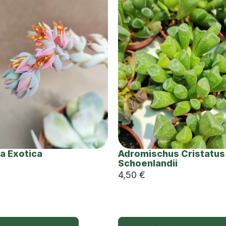
a Exotica
Adromischus Cristatus
Schoenlandii
4,50
€