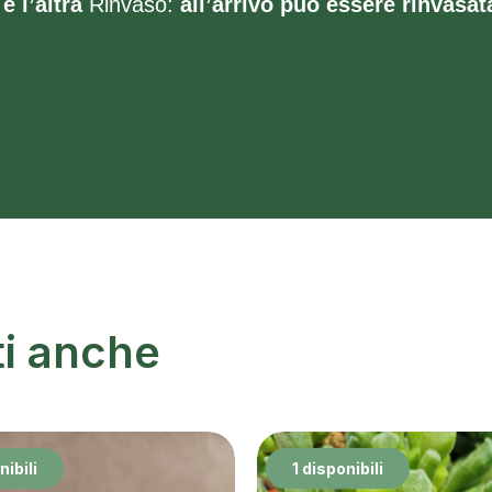
e l’altra
Rinvaso:
all’arrivo può essere rinvasat
ti anche
nibili
1 disponibili