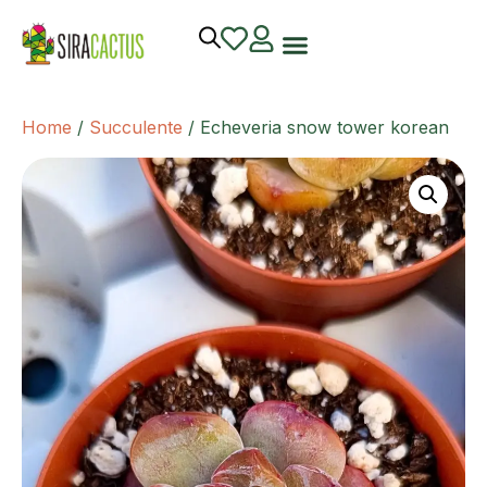
Home
/
Succulente
/ Echeveria snow tower korean