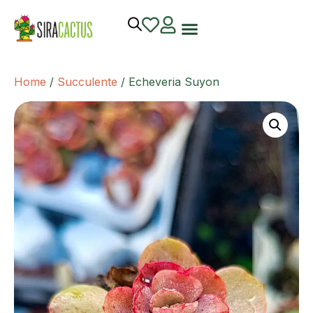
Home
/
Succulente
/ Echeveria Suyon