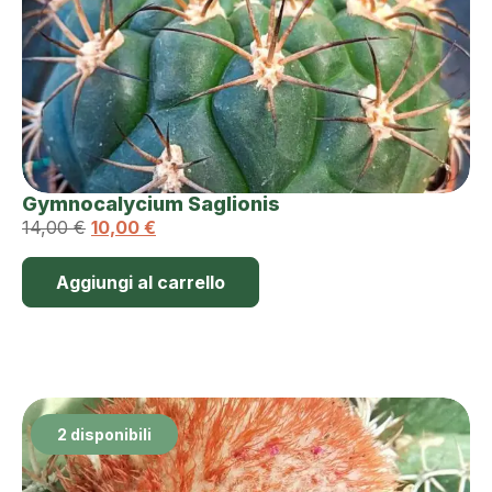
Gymnocalycium Saglionis
14,00
€
10,00
€
Aggiungi al carrello
2 disponibili