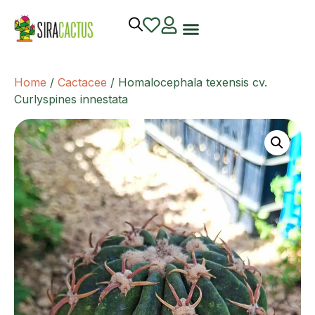
Home
/
Cactacee
/ Homalocephala texensis cv.
Curlyspines innestata