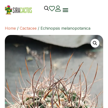
Home
/
Cactacee
/ Echinopsis melanopotanica