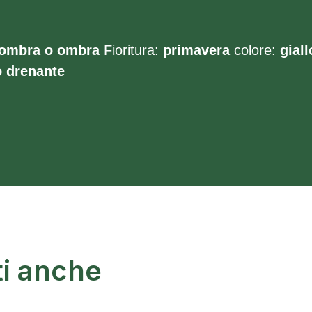
ombra o ombra
Fioritura:
primavera
colore:
giall
o
drenante
ti anche