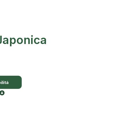
Japonica
litá