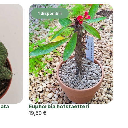
1 disponibili
tata
Euphorbia hofstaetteri
19,50
€