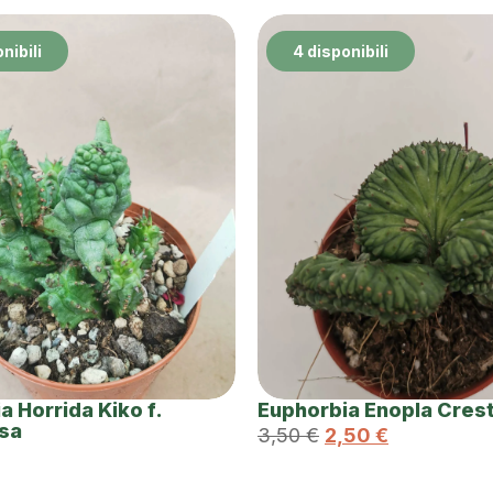
nibili
4 disponibili
a Horrida Kiko f.
Euphorbia Enopla Cres
sa
3,50
€
2,50
€