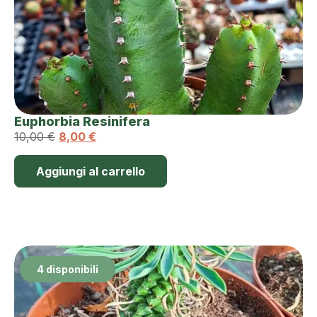
Euphorbia Resinifera
10,00
€
8,00
€
Aggiungi al carrello
4 disponibili