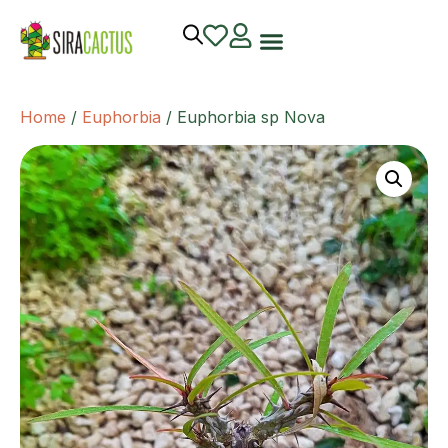
Home
/
Euphorbia
/ Euphorbia sp Nova