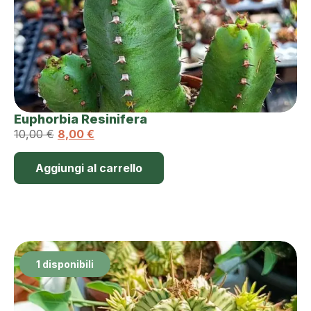
Euphorbia Resinifera
10,00
€
8,00
€
Aggiungi al carrello
1 disponibili