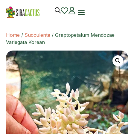
Home
/
Succulente
/ Graptopetalum Mendozae
Variegata Korean