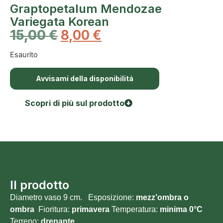
Graptopetalum Mendozae
Variegata Korean
15,00
€
8,00
€
Esaurito
Avvisami della disponibilitá
Scopri di più sul prodotto
Il prodotto
Diametro vaso 9 cm. Esposizione:
mezz’ombra o
ombra
Fioritura:
primavera
Temperatura:
minima 0°C
Terreno:
drenante