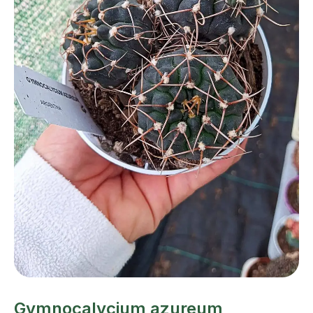
Gymnocalycium azureum