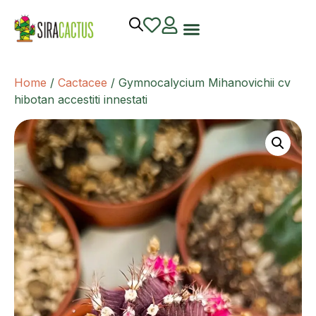
Home
/
Cactacee
/ Gymnocalycium Mihanovichii cv
hibotan accestiti innestati