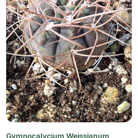
Gymnocalycium Weissianum