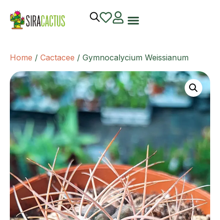
Home
/
Cactacee
/ Gymnocalycium Weissianum