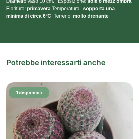
Diametro vaso 10 cm. Esposizione:
sole o mezz’ombra
Fioritura:
primavera
Temperatura:
sopporta una
minima di circa 6°C
Terreno:
molto drenante
Potrebbe interessarti anche
1 disponibili