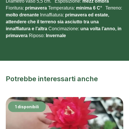
Diametro vaso 5,5 cm. Esposizione:
mezz’ombra
Fioritura:
primavera
Temperatura:
minima 6
C°
Terreno:
molto
drenante
Innaffiatura:
primavera ed estate,
attendere che il terreno sia asciutto tra una
innaffiatura e l’altra
Concimazione:
una volta l’anno, in
primavera
Riposo:
Invernale
Potrebbe interessarti anche
1 disponibili